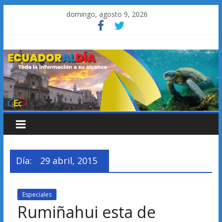
Saltar
domingo, agosto 9, 2026
al
contenido
Día:
29 abril, 2015
Especiales
Rumiñahui esta de