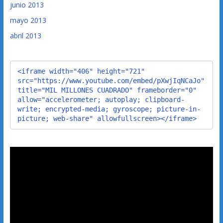
junio 2013
mayo 2013
abril 2013
<iframe width="406" height="721" 
src="https://www.youtube.com/embed/pXwjIqNCaJo" 
title="MIL MILLONES CUADRADO" frameborder="0" 
allow="accelerometer; autoplay; clipboard-
write; encrypted-media; gyroscope; picture-in-
picture; web-share" allowfullscreen></iframe>