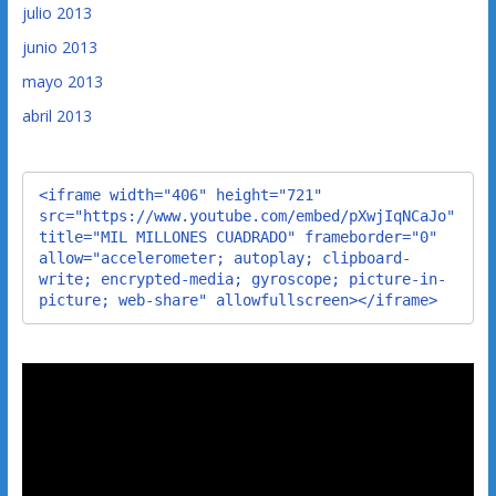
julio 2013
junio 2013
mayo 2013
abril 2013
<iframe width="406" height="721" 
src="https://www.youtube.com/embed/pXwjIqNCaJo" 
title="MIL MILLONES CUADRADO" frameborder="0" 
allow="accelerometer; autoplay; clipboard-
write; encrypted-media; gyroscope; picture-in-
picture; web-share" allowfullscreen></iframe>