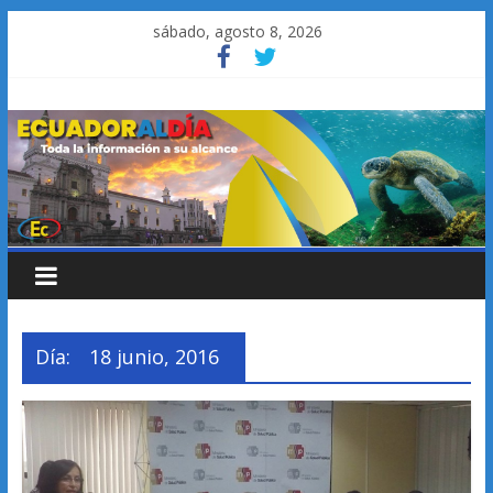
Saltar
sábado, agosto 8, 2026
al
contenido
Día:
18 junio, 2016