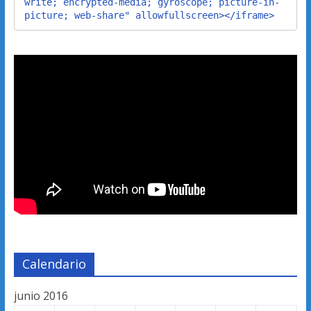
write; encrypted-media; gyroscope; picture-in-
picture; web-share" allowfullscreen></iframe>
Calendario
junio 2016