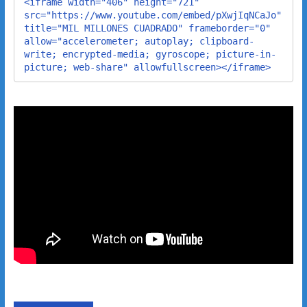
<iframe width="406" height="721" 
src="https://www.youtube.com/embed/pXwjIqNCaJo" 
title="MIL MILLONES CUADRADO" frameborder="0" 
allow="accelerometer; autoplay; clipboard-
write; encrypted-media; gyroscope; picture-in-
picture; web-share" allowfullscreen></iframe>