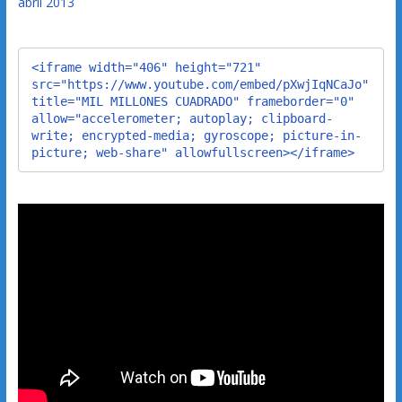
abril 2013
<iframe width="406" height="721" 
src="https://www.youtube.com/embed/pXwjIqNCaJo" 
title="MIL MILLONES CUADRADO" frameborder="0" 
allow="accelerometer; autoplay; clipboard-
write; encrypted-media; gyroscope; picture-in-
picture; web-share" allowfullscreen></iframe>