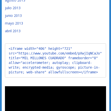
agosto 2013
julio 2013
junio 2013
mayo 2013
abril 2013
<iframe width="406" height="721" 
src="https://www.youtube.com/embed/pXwjIqNCaJo" 
title="MIL MILLONES CUADRADO" frameborder="0" 
allow="accelerometer; autoplay; clipboard-
write; encrypted-media; gyroscope; picture-in-
picture; web-share" allowfullscreen></iframe>