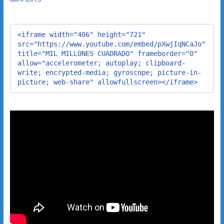
<iframe width="406" height="721" 
src="https://www.youtube.com/embed/pXwjIqNCaJo" 
title="MIL MILLONES CUADRADO" frameborder="0" 
allow="accelerometer; autoplay; clipboard-
write; encrypted-media; gyroscope; picture-in-
picture; web-share" allowfullscreen></iframe>