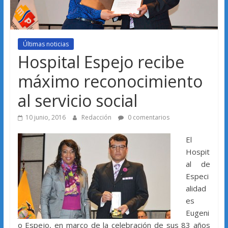
Últimas noticias
Hospital Espejo recibe
máximo reconocimiento
al servicio social
10 junio, 2016
Redacción
0 comentarios
El
Hospit
al de
Especi
alidad
es
Eugeni
o Espejo, en marco de la celebración de sus 83 años