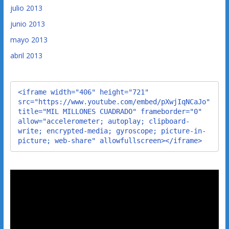
julio 2013
junio 2013
mayo 2013
abril 2013
<iframe width="406" height="721" 
src="https://www.youtube.com/embed/pXwjIqNCaJo" 
title="MIL MILLONES CUADRADO" frameborder="0" 
allow="accelerometer; autoplay; clipboard-
write; encrypted-media; gyroscope; picture-in-
picture; web-share" allowfullscreen></iframe>