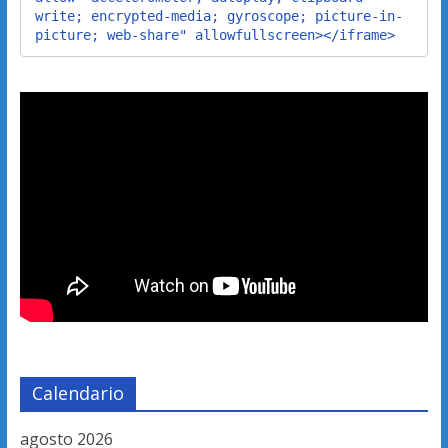
write; encrypted-media; gyroscope; picture-in-
picture; web-share" allowfullscreen></iframe>
Calendario
agosto 2026