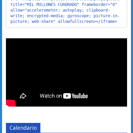
title="MIL MILLONES CUADRADO" frameborder="0" 
allow="accelerometer; autoplay; clipboard-
write; encrypted-media; gyroscope; picture-in-
picture; web-share" allowfullscreen></iframe>
Calendario