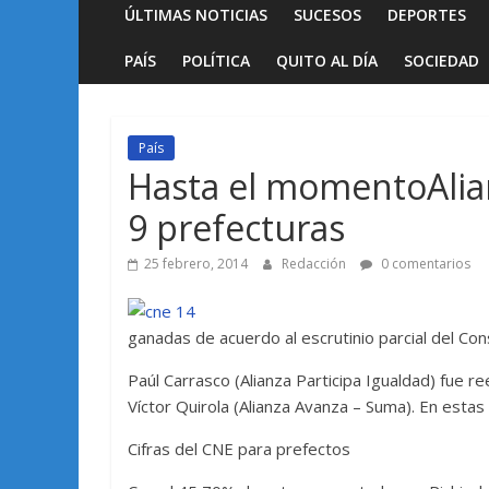
ÚLTIMAS NOTICIAS
SUCESOS
DEPORTES
PAÍS
POLÍTICA
QUITO AL DÍA
SOCIEDAD
País
Hasta el momentoAlia
9 prefecturas
25 febrero, 2014
Redacción
0 comentarios
ganadas de acuerdo al escrutinio parcial del Con
Paúl Carrasco (Alianza Participa Igualdad) fue r
Víctor Quirola (Alianza Avanza – Suma). En estas 
Cifras del CNE para prefectos