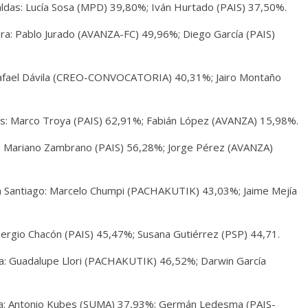
das: Lucía Sosa (MPD) 39,80%; Iván Hurtado (PAIS) 37,50%.
a: Pablo Jurado (AVANZA-FC) 49,96%; Diego García (PAIS)
Rafael Dávila (CREO-CONVOCATORIA) 40,31%; Jairo Montaño
os: Marco Troya (PAIS) 62,91%; Fabián López (AVANZA) 15,98%.
: Mariano Zambrano (PAIS) 56,28%; Jorge Pérez (AVANZA)
 Santiago: Marcelo Chumpi (PACHAKUTIK) 43,03%; Jaime Mejía
ergio Chacón (PAIS) 45,47%; Susana Gutiérrez (PSP) 44,71.
a: Guadalupe Llori (PACHAKUTIK) 46,52%; Darwin García
za: Antonio Kubes (SUMA) 37,93%; Germán Ledesma (PAIS-