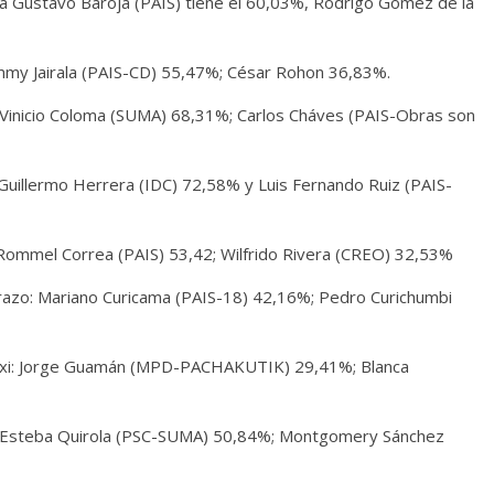
a Gustavo Baroja (PAIS) tiene el 60,03%, Rodrigo Gómez de la
mmy Jairala (PAIS-CD) 55,47%; César Rohon 36,83%.
 Vinicio Coloma (SUMA) 68,31%; Carlos Cháves (PAIS-Obras son
Guillermo Herrera (IDC) 72,58% y Luis Fernando Ruiz (PAIS-
Rommel Correa (PAIS) 53,42; Wilfrido Rivera (CREO) 32,53%
azo: Mariano Curicama (PAIS-18) 42,16%; Pedro Curichumbi
axi: Jorge Guamán (MPD-PACHAKUTIK) 29,41%; Blanca
: Esteba Quirola (PSC-SUMA) 50,84%; Montgomery Sánchez