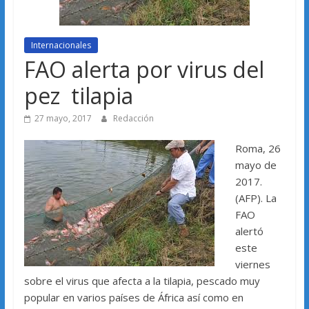
Internacionales
FAO alerta por virus del
pez tilapia
27 mayo, 2017
Redacción
Roma, 26
mayo de
2017.
(AFP). La
FAO
alertó
este
viernes
sobre el virus que afecta a la tilapia, pescado muy
popular en varios países de África así como en