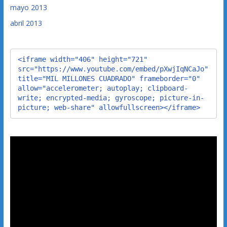
mayo 2013
abril 2013
<iframe width="406" height="721" 
src="https://www.youtube.com/embed/pXwjIqNCaJo" 
title="MIL MILLONES CUADRADO" frameborder="0" 
allow="accelerometer; autoplay; clipboard-
write; encrypted-media; gyroscope; picture-in-
picture; web-share" allowfullscreen></iframe>