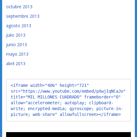
octubre 2013
septiembre 2013
agosto 2013
julio 2013
junio 2013
mayo 2013
abril 2013
<iframe width="406" height="721" 
src="https://www.youtube.com/embed/pXwjIqNCaJo" 
title="MIL MILLONES CUADRADO" frameborder="0" 
allow="accelerometer; autoplay; clipboard-
write; encrypted-media; gyroscope; picture-in-
picture; web-share" allowfullscreen></iframe>