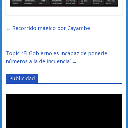
←
Recorrido mágico por Cayambe
Topic. ‘El Gobierno es incapaz de ponerle
números a la delincuencia’
→
Publicidad