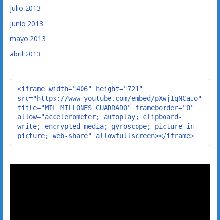
julio 2013
junio 2013
mayo 2013
abril 2013
<iframe width="406" height="721" 
src="https://www.youtube.com/embed/pXwjIqNCaJo" 
title="MIL MILLONES CUADRADO" frameborder="0" 
allow="accelerometer; autoplay; clipboard-
write; encrypted-media; gyroscope; picture-in-
picture; web-share" allowfullscreen></iframe>