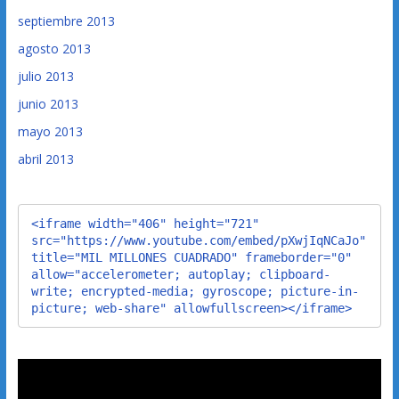
septiembre 2013
agosto 2013
julio 2013
junio 2013
mayo 2013
abril 2013
<iframe width="406" height="721" 
src="https://www.youtube.com/embed/pXwjIqNCaJo" 
title="MIL MILLONES CUADRADO" frameborder="0" 
allow="accelerometer; autoplay; clipboard-
write; encrypted-media; gyroscope; picture-in-
picture; web-share" allowfullscreen></iframe>