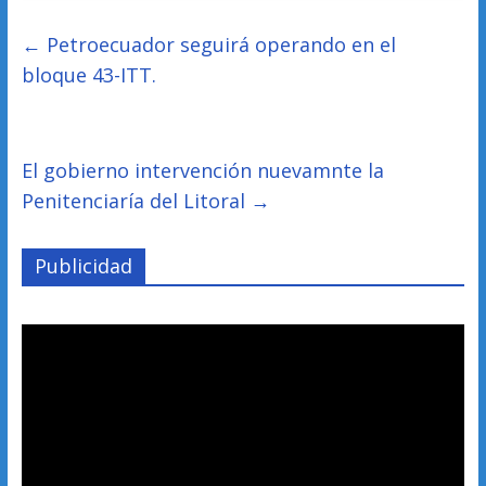
←
Petroecuador seguirá operando en el
bloque 43-ITT.
El gobierno intervención nuevamnte la
Penitenciaría del Litoral
→
Publicidad