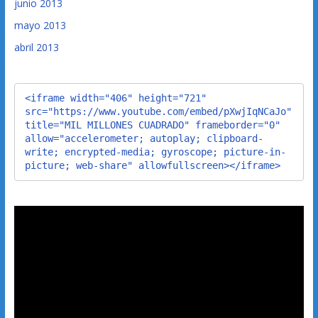
junio 2013
mayo 2013
abril 2013
<iframe width="406" height="721" 
src="https://www.youtube.com/embed/pXwjIqNCaJo" 
title="MIL MILLONES CUADRADO" frameborder="0" 
allow="accelerometer; autoplay; clipboard-
write; encrypted-media; gyroscope; picture-in-
picture; web-share" allowfullscreen></iframe>