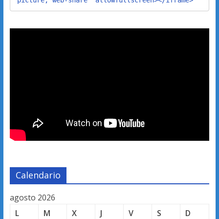
picture; web-share" allowfullscreen></iframe>
Calendario
agosto 2026
L
M
X
J
V
S
D