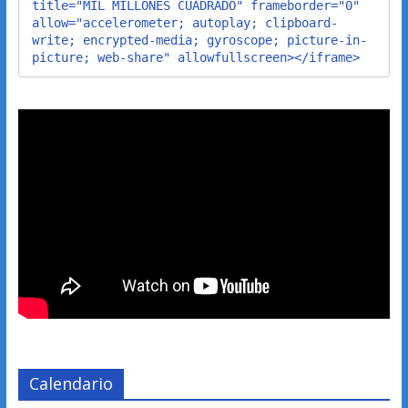
title="MIL MILLONES CUADRADO" frameborder="0" 
allow="accelerometer; autoplay; clipboard-
write; encrypted-media; gyroscope; picture-in-
picture; web-share" allowfullscreen></iframe>
Calendario