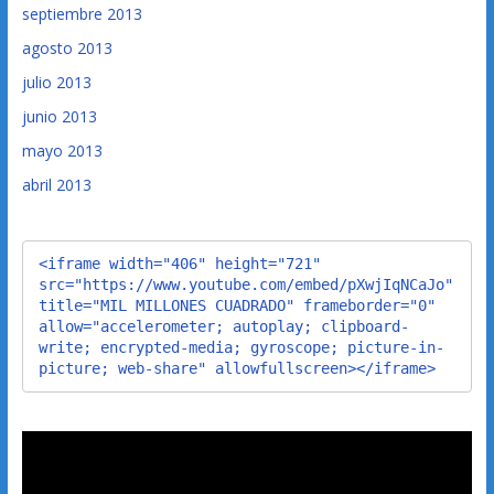
septiembre 2013
agosto 2013
julio 2013
junio 2013
mayo 2013
abril 2013
<iframe width="406" height="721" 
src="https://www.youtube.com/embed/pXwjIqNCaJo" 
title="MIL MILLONES CUADRADO" frameborder="0" 
allow="accelerometer; autoplay; clipboard-
write; encrypted-media; gyroscope; picture-in-
picture; web-share" allowfullscreen></iframe>