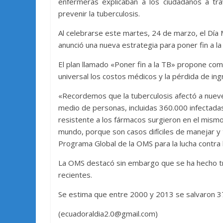
enfermeras explicaban a los ciudadanos a trav
prevenir la tuberculosis.
Al celebrarse este martes, 24 de marzo, el Día M
anunció una nueva estrategia para poner fin a la
El plan llamado «Poner fin a la TB» propone co
universal los costos médicos y la pérdida de in
«Recordemos que la tuberculosis afectó a nueve
medio de personas, incluidas 360.000 infectada
resistente a los fármacos surgieron en el mism
mundo, porque son casos difíciles de manejar y t
Programa Global de la OMS para la lucha contra 
La OMS destacó sin embargo que se ha hecho tr
recientes.
Se estima que entre 2000 y 2013 se salvaron 37
(ecuadoraldia2.0@gmail.com)