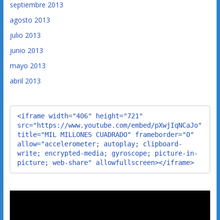
septiembre 2013
agosto 2013
julio 2013
junio 2013
mayo 2013
abril 2013
<iframe width="406" height="721" 
src="https://www.youtube.com/embed/pXwjIqNCaJo" 
title="MIL MILLONES CUADRADO" frameborder="0" 
allow="accelerometer; autoplay; clipboard-
write; encrypted-media; gyroscope; picture-in-
picture; web-share" allowfullscreen></iframe>