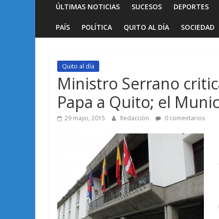
ÚLTIMAS NOTICIAS
SUCESOS
DEPORTES
PAÍS
POLÍTICA
QUITO AL DÍA
SOCIEDAD
Quito al día
Ministro Serrano critic
Papa a Quito; el Muni
29 mayo, 2015
Redacción
0 comentarios