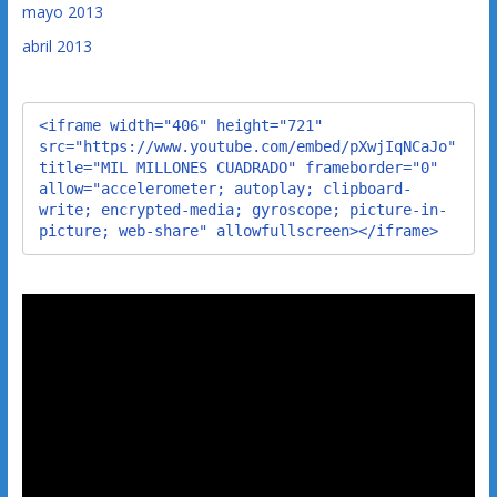
mayo 2013
abril 2013
<iframe width="406" height="721" 
src="https://www.youtube.com/embed/pXwjIqNCaJo" 
title="MIL MILLONES CUADRADO" frameborder="0" 
allow="accelerometer; autoplay; clipboard-
write; encrypted-media; gyroscope; picture-in-
picture; web-share" allowfullscreen></iframe>