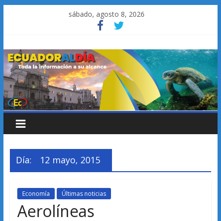
Saltar
sábado, agosto 8, 2026
al
contenido
Día:
12 mayo, 2015
Economía
Últimas noticias
Aerolíneas