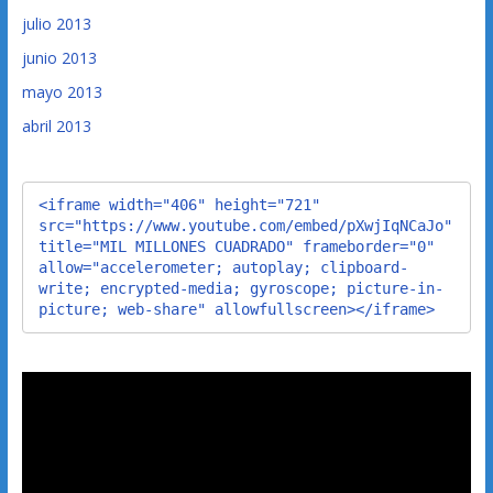
julio 2013
junio 2013
mayo 2013
abril 2013
<iframe width="406" height="721" 
src="https://www.youtube.com/embed/pXwjIqNCaJo" 
title="MIL MILLONES CUADRADO" frameborder="0" 
allow="accelerometer; autoplay; clipboard-
write; encrypted-media; gyroscope; picture-in-
picture; web-share" allowfullscreen></iframe>