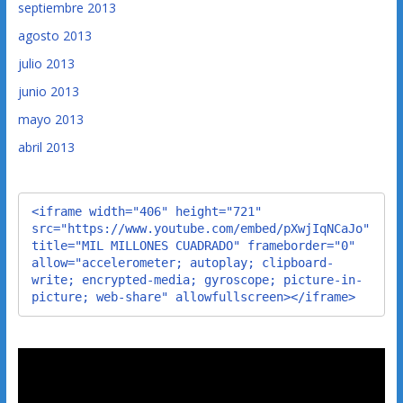
septiembre 2013
agosto 2013
julio 2013
junio 2013
mayo 2013
abril 2013
<iframe width="406" height="721" 
src="https://www.youtube.com/embed/pXwjIqNCaJo" 
title="MIL MILLONES CUADRADO" frameborder="0" 
allow="accelerometer; autoplay; clipboard-
write; encrypted-media; gyroscope; picture-in-
picture; web-share" allowfullscreen></iframe>