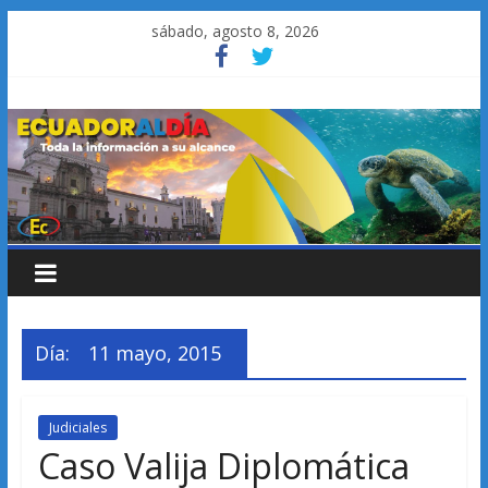
Saltar
sábado, agosto 8, 2026
al
contenido
Día:
11 mayo, 2015
Judiciales
Caso Valija Diplomática