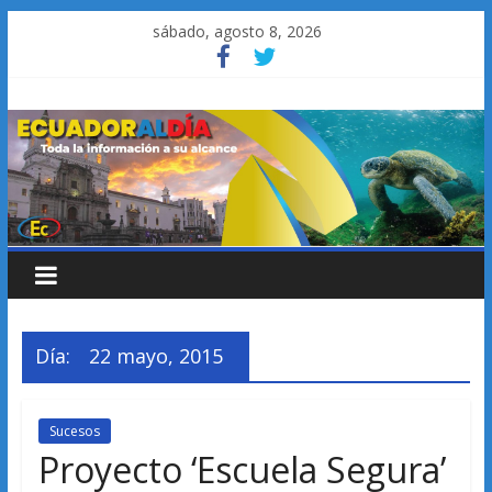
Saltar
sábado, agosto 8, 2026
al
contenido
Día:
22 mayo, 2015
Sucesos
Proyecto ‘Escuela Segura’