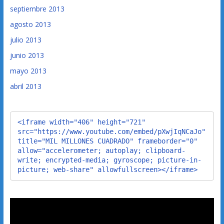
septiembre 2013
agosto 2013
julio 2013
junio 2013
mayo 2013
abril 2013
<iframe width="406" height="721" 
src="https://www.youtube.com/embed/pXwjIqNCaJo" 
title="MIL MILLONES CUADRADO" frameborder="0" 
allow="accelerometer; autoplay; clipboard-
write; encrypted-media; gyroscope; picture-in-
picture; web-share" allowfullscreen></iframe>