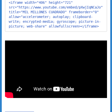
<iframe width="406" height="721" 
src="https://www.youtube.com/embed/pXwjIqNCaJo" 
title="MIL MILLONES CUADRADO" frameborder="0" 
allow="accelerometer; autoplay; clipboard-
write; encrypted-media; gyroscope; picture-in-
picture; web-share" allowfullscreen></iframe>