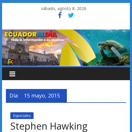
Saltar
sábado, agosto 8, 2026
al
contenido
Día:
15 mayo, 2015
Especiales
Stephen Hawking