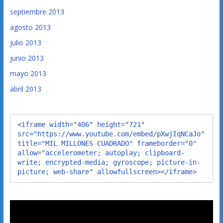
septiembre 2013
agosto 2013
julio 2013
junio 2013
mayo 2013
abril 2013
<iframe width="406" height="721" 
src="https://www.youtube.com/embed/pXwjIqNCaJo" 
title="MIL MILLONES CUADRADO" frameborder="0" 
allow="accelerometer; autoplay; clipboard-
write; encrypted-media; gyroscope; picture-in-
picture; web-share" allowfullscreen></iframe>