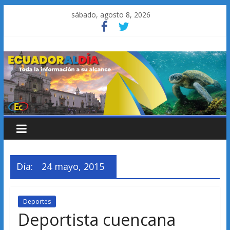
Saltar
sábado, agosto 8, 2026
al
contenido
Día:
24 mayo, 2015
Deportes
Deportista cuencana