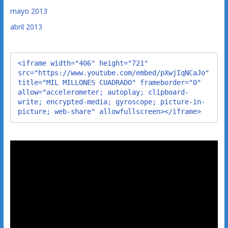
mayo 2013
abril 2013
<iframe width="406" height="721" 
src="https://www.youtube.com/embed/pXwjIqNCaJo" 
title="MIL MILLONES CUADRADO" frameborder="0" 
allow="accelerometer; autoplay; clipboard-
write; encrypted-media; gyroscope; picture-in-
picture; web-share" allowfullscreen></iframe>