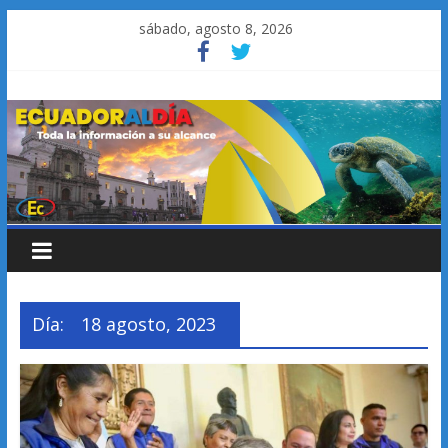
Saltar
sábado, agosto 8, 2026
al
contenido
Día:
18 agosto, 2023