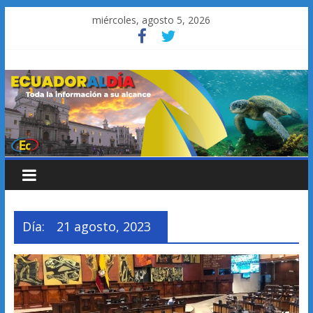
Saltar
miércoles, agosto 5, 2026
al
contenido
Día:
21 agosto, 2023