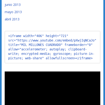
junio 2013
mayo 2013
abril 2013
<iframe width="406" height="721" 
src="https://www.youtube.com/embed/pXwjIqNCaJo" 
title="MIL MILLONES CUADRADO" frameborder="0" 
allow="accelerometer; autoplay; clipboard-
write; encrypted-media; gyroscope; picture-in-
picture; web-share" allowfullscreen></iframe>