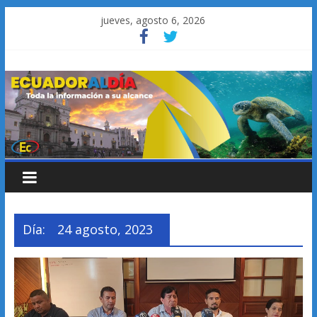
Saltar
jueves, agosto 6, 2026
al
contenido
Día:
24 agosto, 2023