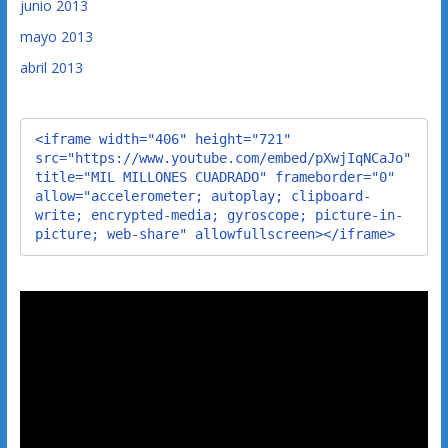
junio 2013
mayo 2013
abril 2013
<iframe width="406" height="721" 
src="https://www.youtube.com/embed/pXwjIqNCaJo" 
title="MIL MILLONES CUADRADO" frameborder="0" 
allow="accelerometer; autoplay; clipboard-
write; encrypted-media; gyroscope; picture-in-
picture; web-share" allowfullscreen></iframe>