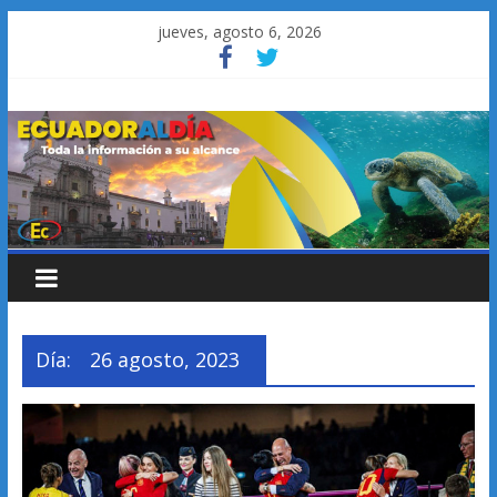
Saltar
jueves, agosto 6, 2026
al
contenido
Día:
26 agosto, 2023