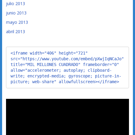
julio 2013
junio 2013
mayo 2013
abril 2013
<iframe width="406" height="721" 
src="https://www.youtube.com/embed/pXwjIqNCaJo" 
title="MIL MILLONES CUADRADO" frameborder="0" 
allow="accelerometer; autoplay; clipboard-
write; encrypted-media; gyroscope; picture-in-
picture; web-share" allowfullscreen></iframe>