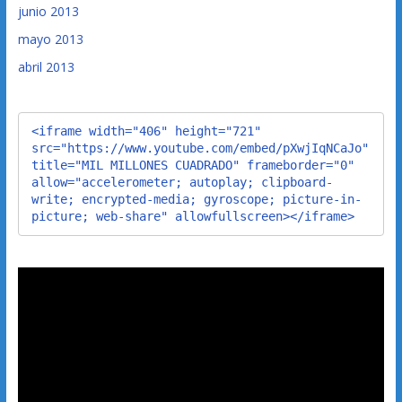
junio 2013
mayo 2013
abril 2013
<iframe width="406" height="721" 
src="https://www.youtube.com/embed/pXwjIqNCaJo" 
title="MIL MILLONES CUADRADO" frameborder="0" 
allow="accelerometer; autoplay; clipboard-
write; encrypted-media; gyroscope; picture-in-
picture; web-share" allowfullscreen></iframe>