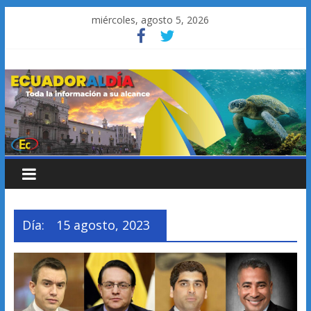
Saltar
miércoles, agosto 5, 2026
al
contenido
Día:
15 agosto, 2023