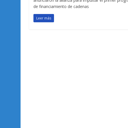
anunciaron la alianza para impulsar el primer prog
de financiamiento de cadenas
Leer más