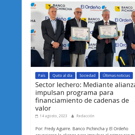
País
Quito al día
Sociedad
Últimas noticias
Sector lechero: Mediante alianz
impulsan programa para
financiamiento de cadenas de
valor
14 agosto, 2023
Redacción
Por: Fredy Aguirre. Banco Pichincha y El Ordeño