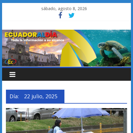
Saltar
sábado, agosto 8, 2026
al
contenido
Día:
22 julio, 2025