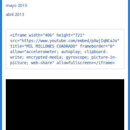
mayo 2013
abril 2013
<iframe width="406" height="721" 
src="https://www.youtube.com/embed/pXwjIqNCaJo" 
title="MIL MILLONES CUADRADO" frameborder="0" 
allow="accelerometer; autoplay; clipboard-
write; encrypted-media; gyroscope; picture-in-
picture; web-share" allowfullscreen></iframe>