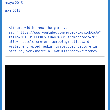
mayo 2013
abril 2013
<iframe width="406" height="721" 
src="https://www.youtube.com/embed/pXwjIqNCaJo" 
title="MIL MILLONES CUADRADO" frameborder="0" 
allow="accelerometer; autoplay; clipboard-
write; encrypted-media; gyroscope; picture-in-
picture; web-share" allowfullscreen></iframe>