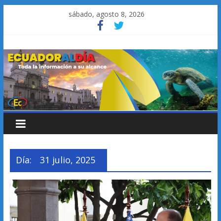
Saltar
sábado, agosto 8, 2026
al
contenido
Día:
31 julio, 2025