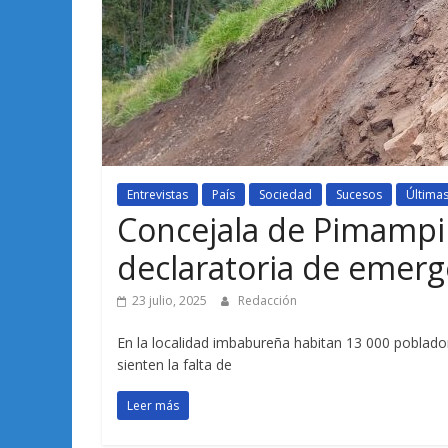
Entrevistas
País
Sociedad
Sucesos
Últimas
Concejala de Pimampir
declaratoria de emerg
23 julio, 2025
Redacción
En la localidad imbabureña habitan 13 000 poblado
sienten la falta de
Leer más