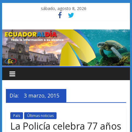
Saltar
sábado, agosto 8, 2026
al
contenido
Día:
3 marzo, 2015
País
Últimas noticias
La Policía celebra 77 años