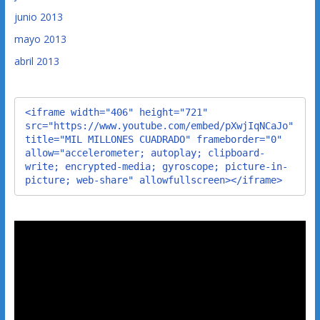
junio 2013
mayo 2013
abril 2013
<iframe width="406" height="721" 
src="https://www.youtube.com/embed/pXwjIqNCaJo" 
title="MIL MILLONES CUADRADO" frameborder="0" 
allow="accelerometer; autoplay; clipboard-
write; encrypted-media; gyroscope; picture-in-
picture; web-share" allowfullscreen></iframe>