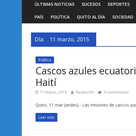
ÚLTIMAS NOTICIAS
SUCESOS
DEPORTES
PAÍS
POLÍTICA
QUITO AL DÍA
SOCIEDAD
Día:
11 marzo, 2015
Política
Cascos azules ecuator
Haití
11 marzo, 2015
Redacción
0 comentarios
Quito, 11 mar (andes).- Las misiones de cascos az
Leer más