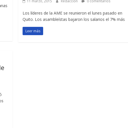
11 marzo, 2015
Redacción
0 comentarios
anas
Los líderes de la AME se reunieron el lunes pasado en
Quito. Los asambleístas bajaron los salarios el 7% más
Leer más
de
ó
os