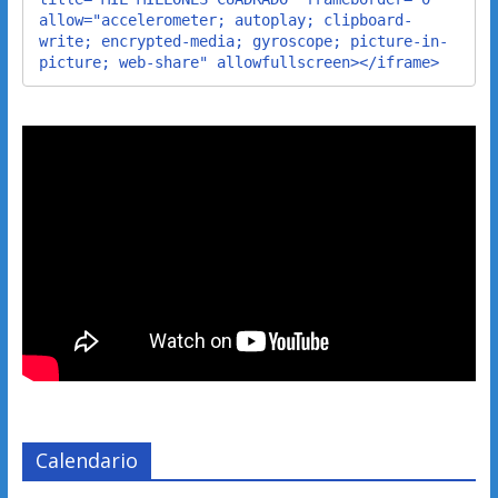
allow="accelerometer; autoplay; clipboard-
write; encrypted-media; gyroscope; picture-in-
picture; web-share" allowfullscreen></iframe>
Calendario