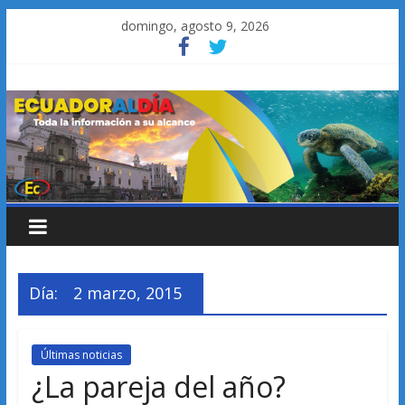
Saltar
domingo, agosto 9, 2026
al
contenido
Día:
2 marzo, 2015
Últimas noticias
¿La pareja del año?