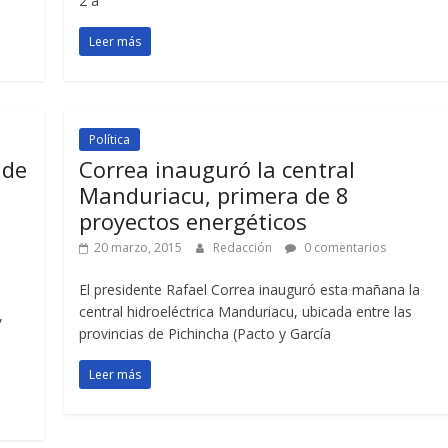
2 a
Leer más
Política
 de
Correa inauguró la central
Manduriacu, primera de 8
proyectos energéticos
20 marzo, 2015
Redacción
0 comentarios
El presidente Rafael Correa inauguró esta mañana la
central hidroeléctrica Manduriacu, ubicada entre las
,
provincias de Pichincha (Pacto y García
Leer más