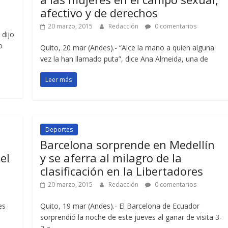
afectivo y de derechos
20 marzo, 2015
Redacción
0 comentarios
 dijo
o
Quito, 20 mar (Andes).- “Alce la mano a quien alguna
vez la han llamado puta”, dice Ana Almeida, una de
Leer más
Deportes
Barcelona sorprende en Medellín
el
y se aferra al milagro de la
clasificación en la Libertadores
20 marzo, 2015
Redacción
0 comentarios
es
Quito, 19 mar (Andes).- El Barcelona de Ecuador
sorprendió la noche de este jueves al ganar de visita 3-