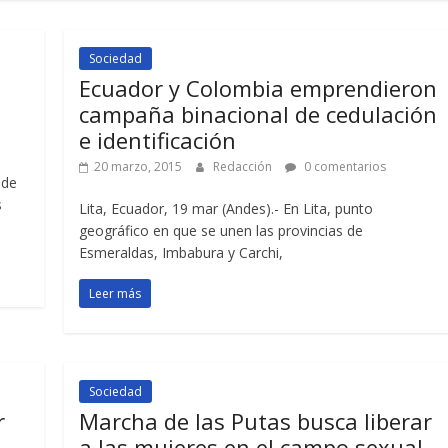
Sociedad
Ecuador y Colombia emprendieron
campaña binacional de cedulación
e identificación
20 marzo, 2015
Redacción
0 comentarios
lde
s
Lita, Ecuador, 19 mar (Andes).- En Lita, punto
geográfico en que se unen las provincias de
Esmeraldas, Imbabura y Carchi,
Leer más
Sociedad
r
Marcha de las Putas busca liberar
a las mujeres en el campo sexual,