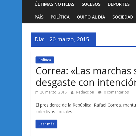
ÚLTIMAS NOTICIAS
SUCESOS
DEPORTES
PAÍS
POLÍTICA
QUITO AL DÍA
SOCIEDAD
Día:
20 marzo, 2015
Política
Correa: «Las marchas 
desgaste con intenció
20 marzo, 2015
Redacción
0 comentarios
El presidente de la República, Rafael Correa, man
colectivos sociales
Leer más