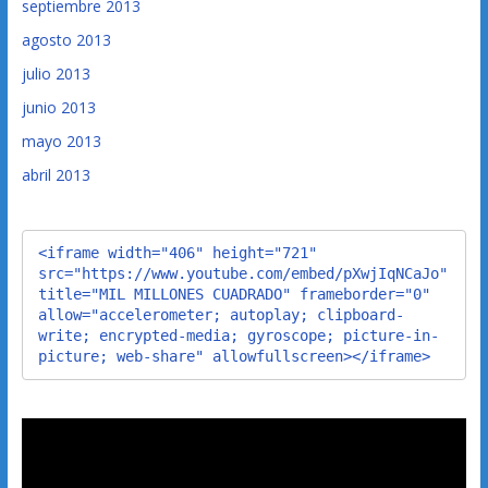
septiembre 2013
agosto 2013
julio 2013
junio 2013
mayo 2013
abril 2013
<iframe width="406" height="721" 
src="https://www.youtube.com/embed/pXwjIqNCaJo" 
title="MIL MILLONES CUADRADO" frameborder="0" 
allow="accelerometer; autoplay; clipboard-
write; encrypted-media; gyroscope; picture-in-
picture; web-share" allowfullscreen></iframe>