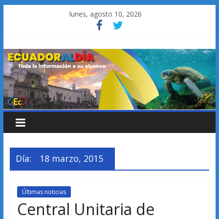
Saltar
lunes, agosto 10, 2026
al
contenido
Día:
18 marzo, 2015
Últimas noticias
Central Unitaria de