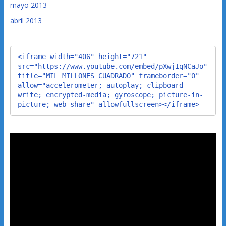
mayo 2013
abril 2013
<iframe width="406" height="721" 
src="https://www.youtube.com/embed/pXwjIqNCaJo" 
title="MIL MILLONES CUADRADO" frameborder="0" 
allow="accelerometer; autoplay; clipboard-
write; encrypted-media; gyroscope; picture-in-
picture; web-share" allowfullscreen></iframe>