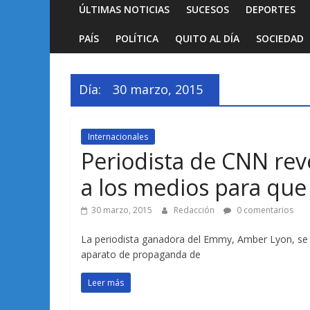
ÚLTIMAS NOTICIAS
SUCESOS
DEPORTES
PAÍS
POLÍTICA
QUITO AL DÍA
SOCIEDAD
Día:
30 marzo, 2015
Internacionales
Periodista de CNN rev
a los medios para que 
30 marzo, 2015
Redacción
0 comentarios
La periodista ganadora del Emmy, Amber Lyon, se 
aparato de propaganda de
Leer más