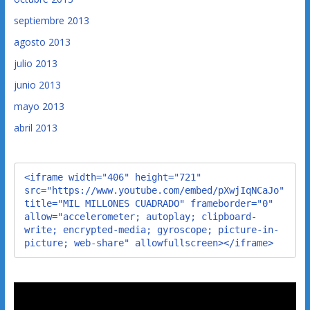
septiembre 2013
agosto 2013
julio 2013
junio 2013
mayo 2013
abril 2013
<iframe width="406" height="721" 
src="https://www.youtube.com/embed/pXwjIqNCaJo" 
title="MIL MILLONES CUADRADO" frameborder="0" 
allow="accelerometer; autoplay; clipboard-
write; encrypted-media; gyroscope; picture-in-
picture; web-share" allowfullscreen></iframe>