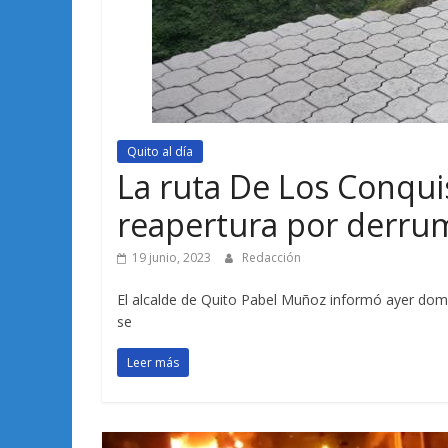
Quito al día
La ruta De Los Conqui
reapertura por derru
19 junio, 2023
Redacción
El alcalde de Quito Pabel Muñoz informó ayer do
se
Leer más