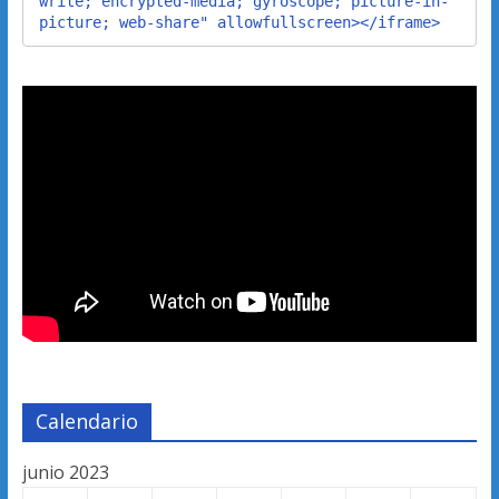
write; encrypted-media; gyroscope; picture-in-
picture; web-share" allowfullscreen></iframe>
Calendario
junio 2023