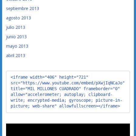
septiembre 2013
agosto 2013
julio 2013
junio 2013
mayo 2013
abril 2013
<iframe width="406" height="721" 
src="https://www.youtube.com/embed/pXwjIqNCaJo" 
title="MIL MILLONES CUADRADO" frameborder="0" 
allow="accelerometer; autoplay; clipboard-
write; encrypted-media; gyroscope; picture-in-
picture; web-share" allowfullscreen></iframe>