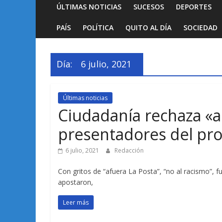
ÚLTIMAS NOTICIAS
SUCESOS
DEPORTES
PAÍS
POLÍTICA
QUITO AL DÍA
SOCIEDAD
Día:
6 julio, 2021
Últimas noticias
Ciudadanía rechaza «ac
presentadores del pr
6 julio, 2021
Redacción
Con gritos de “afuera La Posta”, “no al racismo”,
apostaron,
Leer más