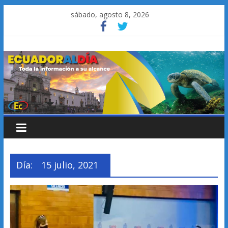
Saltar
sábado, agosto 8, 2026
al
contenido
Día:
15 julio, 2021