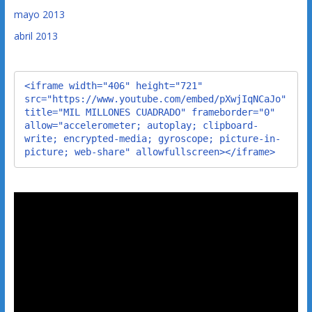
mayo 2013
abril 2013
<iframe width="406" height="721" 
src="https://www.youtube.com/embed/pXwjIqNCaJo" 
title="MIL MILLONES CUADRADO" frameborder="0" 
allow="accelerometer; autoplay; clipboard-
write; encrypted-media; gyroscope; picture-in-
picture; web-share" allowfullscreen></iframe>